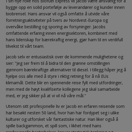
I sin nye rolle hos Biofuel Express vil Jacob være ansvarlig for å
bygge opp en solid portefølje av leverandører og kunder innen
biobrensel. Hans ansvar vil også omfatte å utvide våre
forretningsaktiviteter på tvers av Nordvest-Europa og
overvåke bestilling og sporing av forsyninger. Jacobs
omfattende erfaring innen energisektoren, kombinert med
hans lidenskap for bærekraftig energi, gjør ham til en verdifull
tilvekst til vårt team.
Jacob selv er entusiastisk over de kommende mulighetene og
sier: "Jeg ser frem til å bidra til den grønne omstillingen
gjennom bærekraftige alternativer til diesel. I tillegg håper jeg å
hjelpe oss alle med å styre i riktig retning for å nå EUs
klimamål. Dette blir en spennende reise fylt med utfordringer,
men med de høyt kvalifiserte kollegene jeg skal samarbeide
med, er jeg sikker på at vi vil nå våre mål."
Utenom sitt profesjonelle liv er Jacob en erfaren reisende som
har besøkt nesten 50 land, hvor han har fordypet seg i ulike
kulturer og utforsket vår fantastiske natur. Han liker også å
spille backgammon, et spill som, i likhet med hans