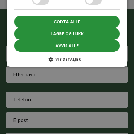
GODTA ALLE
Start den grønne omstillingen
La våre rådgivere hjelpe deg
LAGRE OG LUKK
AVVIS ALLE
Name
(Påkrevd)
VIS DETALJER
First
name
Last
name
Phone
(Påkrevd)
E-
mail
(Påkrevd)