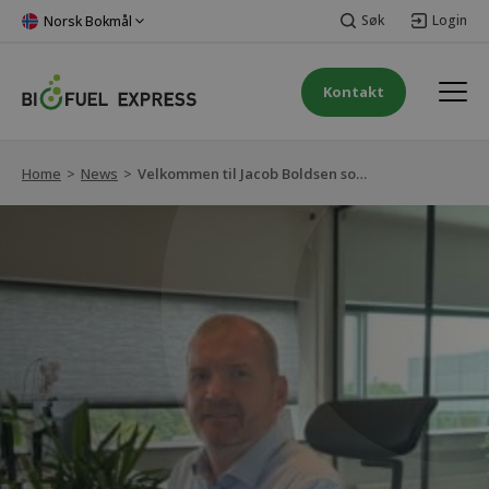
Søk
Login
Norsk Bokmål
Kontakt
Home
>
News
>
Velkommen til Jacob Boldsen som ny Supply & Sourcing Manager