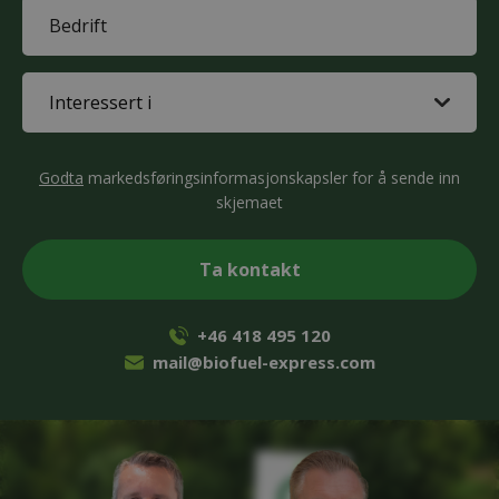
Company
(Påkrevd)
Interested
in
(Påkrevd)
CAPTCHA
Godta
markedsføringsinformasjonskapsler for å sende inn
skjemaet
+46 418 495 120
mail@biofuel-express.com