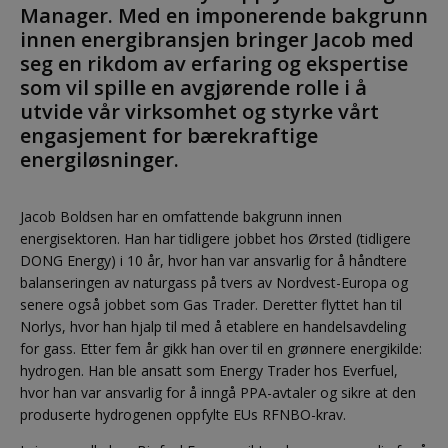
Manager. Med en imponerende bakgrunn
innen energibransjen bringer Jacob med
seg en rikdom av erfaring og ekspertise
som vil spille en avgjørende rolle i å
utvide vår virksomhet og styrke vårt
engasjement for bærekraftige
energiløsninger.
Jacob Boldsen har en omfattende bakgrunn innen
energisektoren. Han har tidligere jobbet hos Ørsted (tidligere
DONG Energy) i 10 år, hvor han var ansvarlig for å håndtere
balanseringen av naturgass på tvers av Nordvest-Europa og
senere også jobbet som Gas Trader. Deretter flyttet han til
Norlys, hvor han hjalp til med å etablere en handelsavdeling
for gass. Etter fem år gikk han over til en grønnere energikilde:
hydrogen. Han ble ansatt som Energy Trader hos Everfuel,
hvor han var ansvarlig for å inngå PPA-avtaler og sikre at den
produserte hydrogenen oppfylte EUs RFNBO-krav.