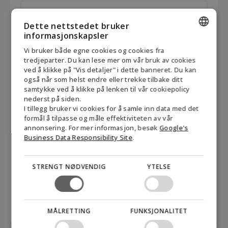
Company
*
Dette nettstedet bruker
informasjonskapsler
Permission
Jeg gir herved samtykke til at Biofuel Express A/S
ENGLISH
Vi bruker både egne cookies og cookies fra
kan sende nyhetsbrev og annen markedsføring om
(visible)
tredjeparter. Du kan lese mer om vår bruk av cookies
selskapet, dets produkter og relaterte emner. Samtykket
DANISH
*
ved å klikke på "Vis detaljer" i dette banneret. Du kan
kan til enhver tid trekkes tilbake ved å klikke på lenken
også når som helst endre eller trekke tilbake ditt
GERMAN
"meld deg av nyhetsbrevet" nederst i hver e-post eller
samtykke ved å klikke på lenken til vår cookiepolicy
ved å kontakte Biofuel Express på mail@biofuel-
nederst på siden.
NORWEGIAN
express.com. Informasjon om hvordan Biofuel Express
I tillegg bruker vi cookies for å samle inn data med det
SWEDISH
formål å tilpasse og måle effektiviteten av vår
behandler personopplysninger, kan finnes i vår
annonsering. For mer informasjon, besøk
Google's
personvernpolicy.
*
Business Data Responsibility Site
.
CAPTCHA
Godta
markedsføringsinformasjonskapsler for å sende
STRENGT NØDVENDIG
YTELSE
inn skjemaet
MÅLRETTING
FUNKSJONALITET