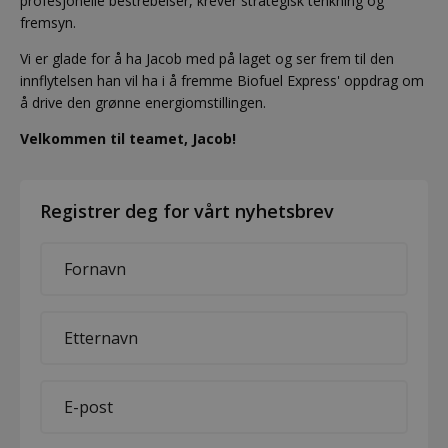
profesjonelle bestrebelser, krever strategisk tenkning og
fremsyn.
Vi er glade for å ha Jacob med på laget og ser frem til den
innflytelsen han vil ha i å fremme Biofuel Express' oppdrag om
å drive den grønne energiomstillingen.
Velkommen til teamet, Jacob!
Registrer deg for vårt nyhetsbrev
First
name
*
Last
name
*
E-
mail
*