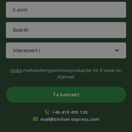
E-
mail
(Påkrevd)
Company
(Påkrevd)
Interested
in
(Påkrevd)
CAPTCHA
Godta
markedsføringsinformasjonskapsler for å sende inn
skjemaet
+46 418 495 120
mail@biofuel-express.com