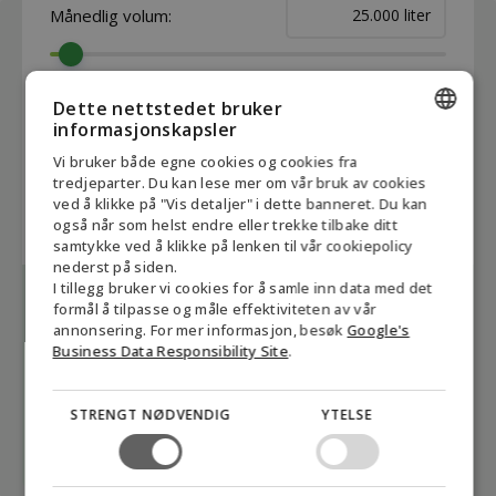
Månedlig volum:
liter
Dine årlige CO₂-utslipp
Dette nettstedet bruker
informasjonskapsler
Tradisjonell diesel B7:
941
tCO₂e
ENGLISH
Vi bruker både egne cookies og cookies fra
tredjeparter. Du kan lese mer om vår bruk av cookies
B100 Biodiesel RME:
279
tCO₂e
DANISH
ved å klikke på "Vis detaljer" i dette banneret. Du kan
også når som helst endre eller trekke tilbake ditt
HVO100 Renewable Diesel:
164
tCO₂e
GERMAN
samtykke ved å klikke på lenken til vår cookiepolicy
nederst på siden.
NORWEGIAN
I tillegg bruker vi cookies for å samle inn data med det
Årlig reduksjon i CO₂e
SWEDISH
formål å tilpasse og måle effektiviteten av vår
annonsering. For mer informasjon, besøk
Google's
B100 Biodiesel RME:
652
tCO₂e
Business Data Responsibility Site
.
HVO100 Renewable Diesel:
796
tCO₂e
STRENGT NØDVENDIG
YTELSE
Få et tilbud