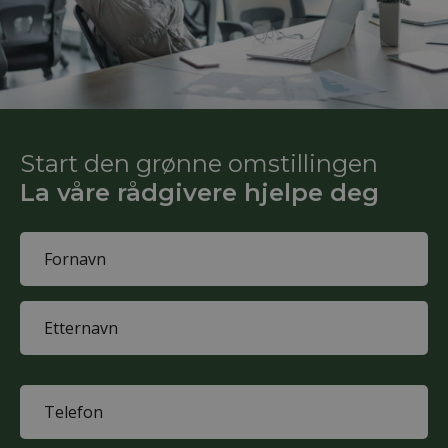
Start den grønne omstillingen
La våre rådgivere hjelpe deg
Name
(Påkrevd)
First
name
Last
name
Phone
(Påkrevd)