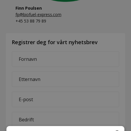
Finn Poulsen
fp@biofuel-express.com
+45 53 88 79 89
Registrer deg for vårt nyhetsbrev
First
name
*
Last
name
*
E-
mail
*
Company
*