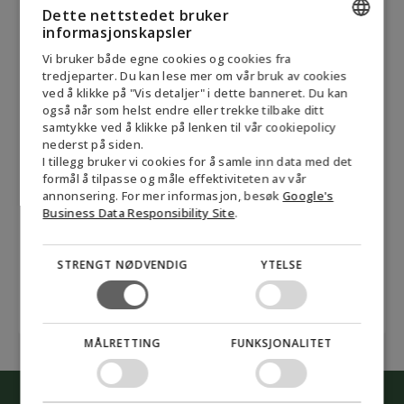
Permission
Jeg gir herved samtykke til at Biofuel Express A/S
Dette nettstedet bruker
informasjonskapsler
kan sende nyhetsbrev og annen markedsføring om
(visible)
selskapet, dets produkter og relaterte emner. Samtykket
ENGLISH
*
Vi bruker både egne cookies og cookies fra
kan til enhver tid trekkes tilbake ved å klikke på lenken
tredjeparter. Du kan lese mer om vår bruk av cookies
DANISH
"meld deg av nyhetsbrevet" nederst i hver e-post eller
ved å klikke på "Vis detaljer" i dette banneret. Du kan
også når som helst endre eller trekke tilbake ditt
ved å kontakte Biofuel Express på mail@biofuel-
GERMAN
samtykke ved å klikke på lenken til vår cookiepolicy
express.com. Informasjon om hvordan Biofuel Express
nederst på siden.
NORWEGIAN
behandler personopplysninger, kan finnes i vår
I tillegg bruker vi cookies for å samle inn data med det
personvernpolicy.
*
SWEDISH
formål å tilpasse og måle effektiviteten av vår
annonsering. For mer informasjon, besøk
Google's
CAPTCHA
Business Data Responsibility Site
.
Godta
markedsføringsinformasjonskapsler for å sende
inn skjemaet
STRENGT NØDVENDIG
YTELSE
MÅLRETTING
FUNKSJONALITET