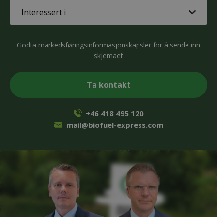
Interested
in
(Påkrevd)
CAPTCHA
Godta
markedsføringsinformasjonskapsler for å sende inn
skjemaet
+46 418 495 120
mail@biofuel-express.com