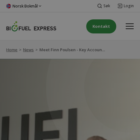
Søk
Login
Norsk Bokmål
Kontakt
Home
>
News
>
Meet Finn Poulsen - Key Account Manager in Denmark