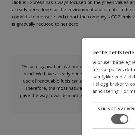
Biofuel Express has always focused on the green values ​​an
already been done for the environment and climate in the c
commits to measure and report the company’s CO2 emissions
is gradually reduced to net zero.
Dette nettstedet
Vi bruker både egne
“As an organisation, we are very much in favour of tr
å klikke på "Vis det
mind. We have already done a lot to create a sustain
samtykke ved å klikk
use of renewable fuels can already be documented t
I tillegg bruker vi 
Therefore, the most natural and imminent next step 
annonsering. For m
pave the way towards a net-zero business in the future,
at Biofuel 
STRENGT NØDVEN