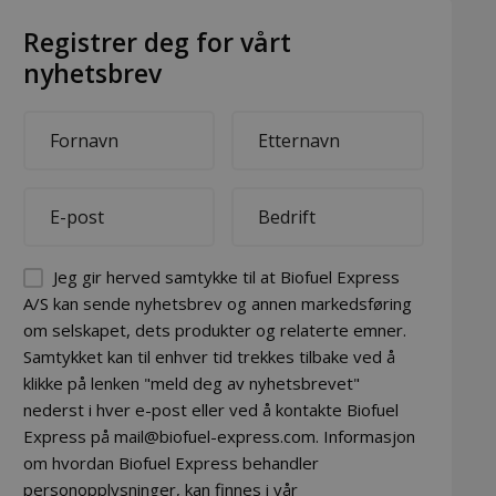
Registrer deg for vårt
nyhetsbrev
First
Last
name
name
*
*
E-
Company
mail
*
*
Permission
Jeg gir herved samtykke til at Biofuel Express
(visible)
A/S kan sende nyhetsbrev og annen markedsføring
om selskapet, dets produkter og relaterte emner.
*
Samtykket kan til enhver tid trekkes tilbake ved å
klikke på lenken "meld deg av nyhetsbrevet"
nederst i hver e-post eller ved å kontakte Biofuel
Express på mail@biofuel-express.com. Informasjon
om hvordan Biofuel Express behandler
personopplysninger, kan finnes i vår