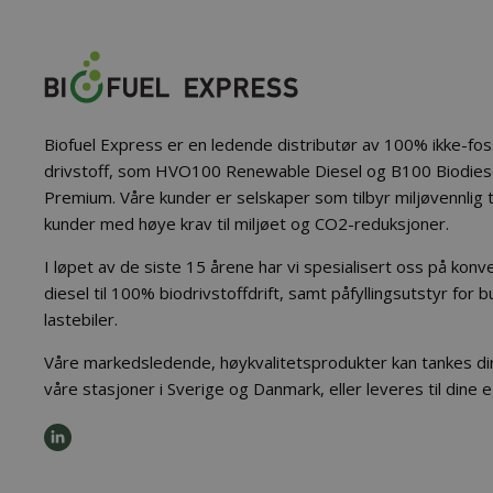
Biofuel Express er en ledende distributør av 100% ikke-fos
drivstoff, som HVO100 Renewable Diesel og B100 Biodie
Premium. Våre kunder er selskaper som tilbyr miljøvennlig t
kunder med høye krav til miljøet og CO2-reduksjoner.
I løpet av de siste 15 årene har vi spesialisert oss på konve
diesel til 100% biodrivstoffdrift, samt påfyllingsutstyr for 
lastebiler.
Våre markedsledende, høykvalitetsprodukter kan tankes dir
våre stasjoner i Sverige og Danmark, eller leveres til dine 