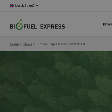
Norsk Bokmål
Prod
Home
>
News
>
Biofuel Express has committed to Science Based Targets