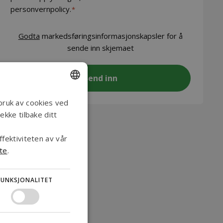
personvernpolicy.
*
CAPTCHA
Godta
markedsføringsinformasjonskapsler for å
sende inn skjemaet
ENGLISH
bruk av cookies ved
ekke tilbake ditt
DANISH
GERMAN
ffektiviteten av vår
ite
.
NORWEGIAN
SWEDISH
FUNKSJONALITET