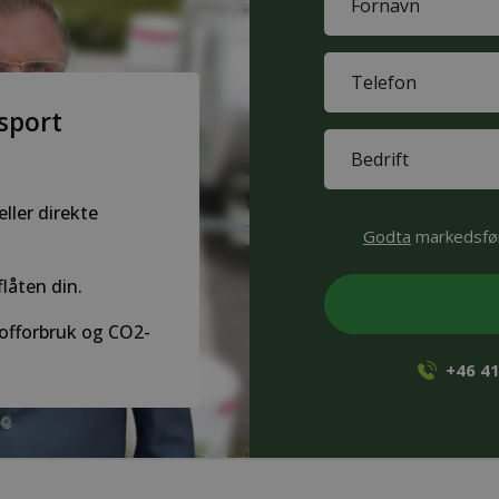
(Påkrevd)
First
Phone
name
(Påkrevd)
nsport
Company
(Påkrevd)
ller direkte
CAPTCHA
Godta
markedsfør
flåten din.
tofforbruk og CO2-
+46 41