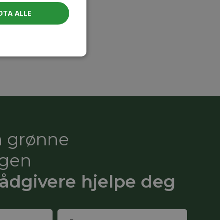
DTA ALLE
n grønne
ngen
rådgivere hjelpe deg