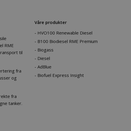
Våre produkter
HVO100 Renewable Diesel
sile
B100 Biodiesel RME Premium
sel RME
Biogass
ransport til
Diesel
AdBlue
rtering fra
Biofuel Express Insight
busser og
ekte fra
egne tanker.