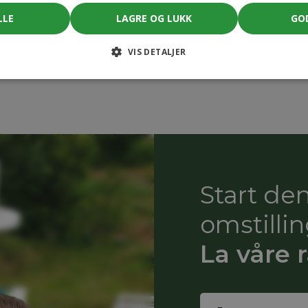
LLE
LAGRE OG LUKK
GO
 next step in the process is therefore an inventory of
achieve the science-based targets for the company.
VIS DETALJER
Start de
omstilli
La våre 
Name