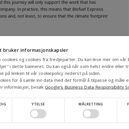
d this journey will only support the work that has
ompany. In practice, this means that Biofuel Express
 and, not least, to ensure that the climate footprint
 bruker informasjonskapsler
 cookies og cookies fra tredjeparter. Du kan lese mer om vår 
ansparency and have always had the green agenda in
aljer" i dette banneret. Du kan også når som helst endre eller tr
able business, and our customers’ reporting on the
e på lenken til vår cookiepolicy nederst på siden.
hrough our customer portal
Biofuel Express Insight
.
cookies for å samle inn data med det formål å tilpasse og måle e
was to join Science Based Targets, which can help
er informasjon, besøk
Google's Business Data Responsibility S
” says Liene Norberg, responsible for sustainability
Express.
DIG
YTELSE
MÅLRETTING