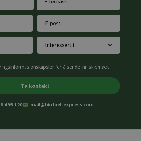
Last
E-
name
mail
(Påkrevd)
Interested
in
(Påkrevd)
ingsinformasjonskapsler for å sende inn skjemaet
8 495 120
mail@biofuel-express.com