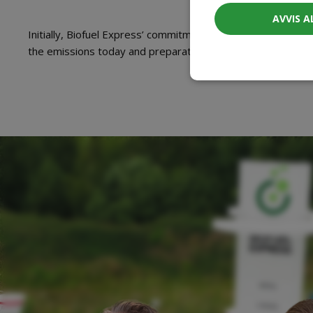
AVVIS A
Initially, Biofuel Express’ commitment is approved, and the
the emissions today and preparation of a detailed plan to 