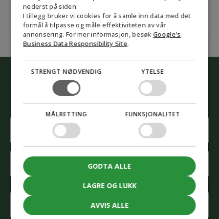
nederst på siden.
NORWEGIAN
I tillegg bruker vi cookies for å samle inn data med det
SWEDISH
formål å tilpasse og måle effektiviteten av vår
annonsering. For mer informasjon, besøk
Google's
Business Data Responsibility Site
.
STRENGT NØDVENDIG
YTELSE
Start den grønne omstillingen
La våre rådgivere hjelpe deg
MÅLRETTING
FUNKSJONALITET
Name
(Påkrevd)
First
name
GODTA ALLE
Last
LAGRE OG LUKK
name
Phone
AVVIS ALLE
(Påkrevd)