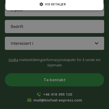
VIS DETALJER
E-
mail
(Påkrevd)
Company
(Påkrevd)
Interested
in
(Påkrevd)
CAPTCHA
Godta
markedsføringsinformasjonskapsler for å sende inn
skjemaet
+46 418 495 120
mail@biofuel-express.com