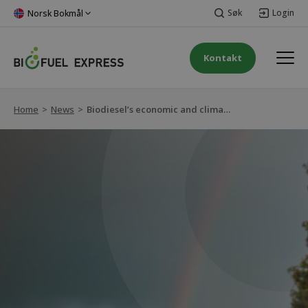
Søk
Login
Norsk Bokmål
Kontakt
Home
>
News
>
Biodiesel’s economic and climate benefits